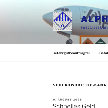
Zum
Inhalt
springen
ALPH
First Class Da
Gefahrgutbeauftragter
Gefa
SCHLAGWORT:
TOSKANA 
VERÖFFENTLICHT
9. AUGUST 2025
AM
Schnelles Geld