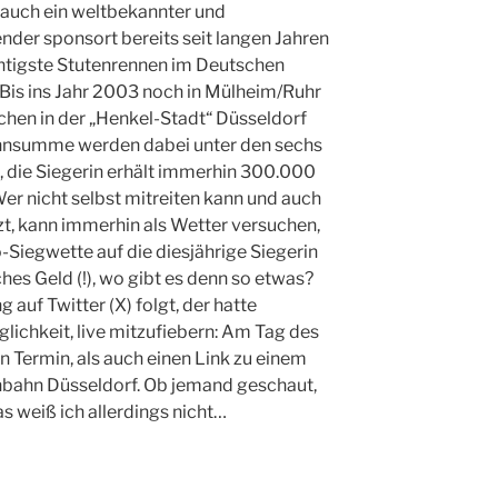
 auch ein weltbekannter und
der sponsort bereits seit langen Jahren
chtigste Stutenrennen im Deutschen
. Bis ins Jahr 2003 noch in Mülheim/Ruhr
schen in der „Henkel-Stadt“ Düsseldorf
nnsumme werden dabei unter den sechs
t, die Siegerin erhält immerhin 300.000
Wer nicht selbst mitreiten kann und auch
zt, kann immerhin als Wetter versuchen,
-Siegwette auf die diesjährige Siegerin
aches Geld (!), wo gibt es denn so etwas?
auf Twitter (X) folgt, der hatte
glichkeit, live mitzufiebern: Am Tag des
 Termin, als auch einen Link zu einem
nbahn Düsseldorf. Ob jemand geschaut,
 weiß ich allerdings nicht…