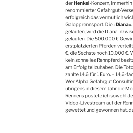
der
Henkel
-Konzern, immerhin
renommierter Gefahrgut-Versen
erfolgreich das vermutlich wi
Galopprennsport: Die »
Diana«
gelaufen, wird die Diana inzwi
gelaufen. Die 500.000 € Gewi
erstplatzierten Pferden verteil
€, die Sechste noch 10.000 €. 
kein schnelles Rennpferd besit
am Erfolg teilzuhaben. Die Toto
zahlte 14,6 für 1 Euro. – 14,6-f
Wer Alpha Gefahrgut Consulting 
übrigens in diesem Jahr die Mö
Rennens postete ich sowohl den
Video-Livestream auf der Ren
gewettet und gewonnen hat, das