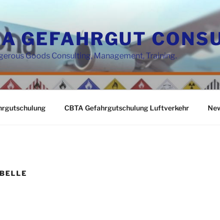
A GEFAHRGUT CONSU
ngerous Goods Consulting, Management, Training.
hrgutschulung
CBTA Gefahrgutschulung Luftverkehr
New
BELLE