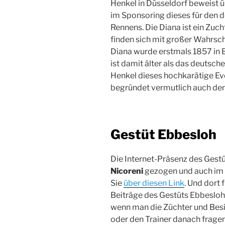
Henkel in Düsseldorf beweist ü
im Sponsoring dieses für den 
Rennens. Die Diana ist ein Zuc
finden sich mit großer Wahrsche
Diana wurde erstmals 1857 in 
ist damit älter als das deutsc
Henkel dieses hochkarätige Ev
begründet vermutlich auch de
Gestüt Ebbesloh
Die Internet-Präsenz des Gestü
Nicoreni
gezogen und auch im e
Sie
über diesen Link
. Und dort 
Beiträge des Gestüts Ebbesloh
wenn man die Züchter und Besi
oder den Trainer danach frage