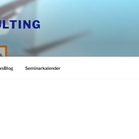
LTING
sBlog
Seminarkalender