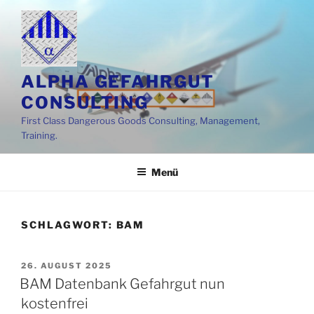
Zum
Inhalt
springen
ALPHA GEFAHRGUT
CONSULTING
First Class Dangerous Goods Consulting, Management,
Training.
Menü
SCHLAGWORT:
BAM
VERÖFFENTLICHT
26. AUGUST 2025
AM
BAM Datenbank Gefahrgut nun
kostenfrei