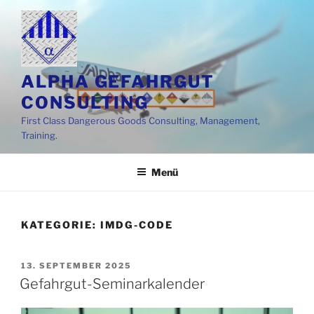
Zum
Inhalt
springen
ALPHA GEFAHRGUT
CONSULTING
First Class Dangerous Goods Consulting, Management,
Training.
Menü
KATEGORIE:
IMDG-CODE
VERÖFFENTLICHT
13. SEPTEMBER 2025
AM
Gefahrgut-Seminarkalender